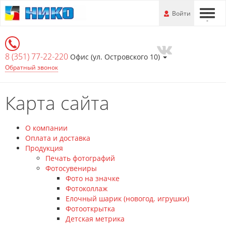
Перейти
-
Войти
-
-
к
основной
информации
8 (351) 77-22-220
Офис (ул. Островского 10)
Обратный звонок
Карта сайта
О компании
Оплата и доставка
Продукция
Печать фотографий
Фотосувениры
Фото на значке
Фотоколлаж
Елочный шарик (новогод. игрушки)
Фотооткрытка
Детская метрика